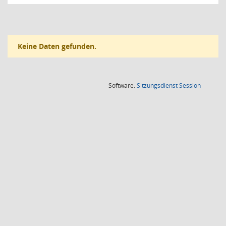
Keine Daten gefunden.
(Wird in
Software:
Sitzungsdienst
Session