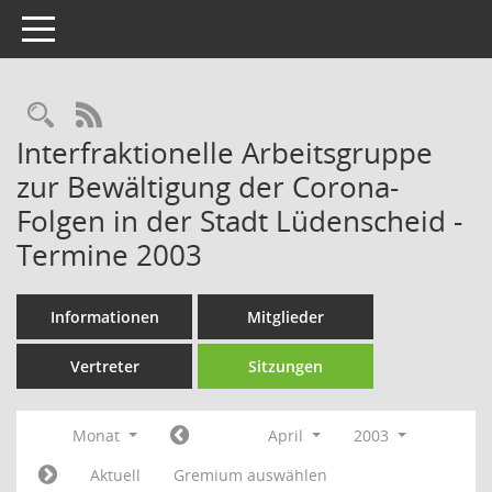
Toggle navigation
Rechercheauswahl
RSS-Feed
Interfraktionelle Arbeitsgruppe
zur Bewältigung der Corona-
Folgen in der Stadt Lüdenscheid -
Termine 2003
Informationen
Mitglieder
Vertreter
Sitzungen
Monat
April
2003
Aktuell
Gremium auswählen