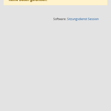
(Wird in
Software:
Sitzungsdienst
Session