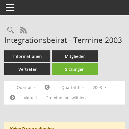
Toggle navigation
Rechercheauswahl
RSS-Feed
Integrationsbeirat - Termine 2003
Informationen
Mitglieder
Vertreter
Sitzungen
Quartal
Quartal 1
2003
Aktuell
Gremium auswählen
Keine Daten gefunden.