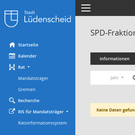
Toggle navigation
SPD-Fraktio
Startseite
Kalender
Informationen
Rat
Jahr
Mandatsträger
Gremien
Recherche
Keine Daten gefun
RIS für Mandatsträger
Ratsinformationssystem