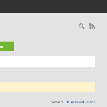
Recherc
RSS-
en
(Wird in
Software:
Sitzungsdienst
Session