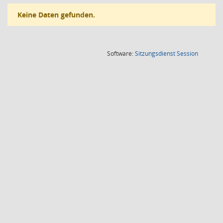
Keine Daten gefunden.
(Wird in
Software:
Sitzungsdienst
Session