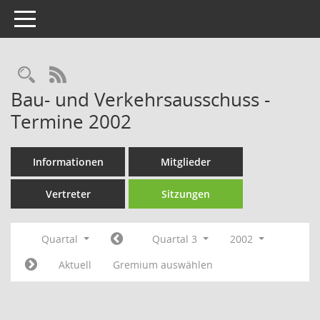
Toggle navigation
Rechercheauswahl
RSS-Feed
Bau- und Verkehrsausschuss -
Termine 2002
Informationen
Mitglieder
Vertreter
Sitzungen
Quartal
Quartal 3
2002
Aktuell
Gremium auswählen