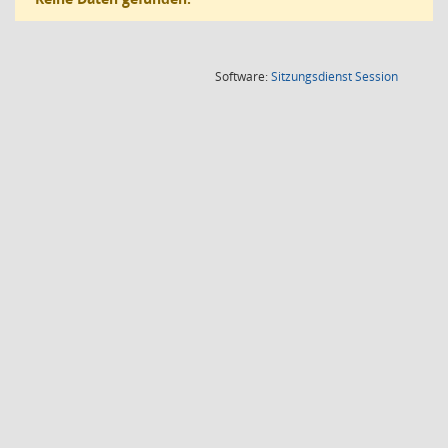
(Wird in
Software:
Sitzungsdienst
Session