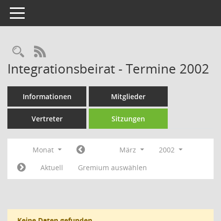
Toggle navigation
Rechercheauswahl
RSS-Feed
Integrationsbeirat - Termine 2002
Informationen
Mitglieder
Vertreter
Sitzungen
Monat
März
2002
Aktuell
Gremium auswählen
Keine Daten gefunden.