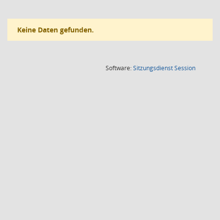
Keine Daten gefunden.
(Wird in
Software:
Sitzungsdienst
Session