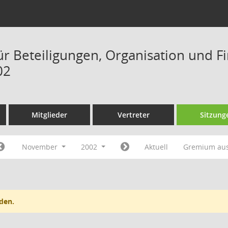
ür Beteiligungen, Organisation und F
02
Mitglieder
Vertreter
Sitzung
November
2002
Aktuell
Gremium au
den.