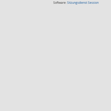
(Wird in
Software:
Sitzungsdienst
Session