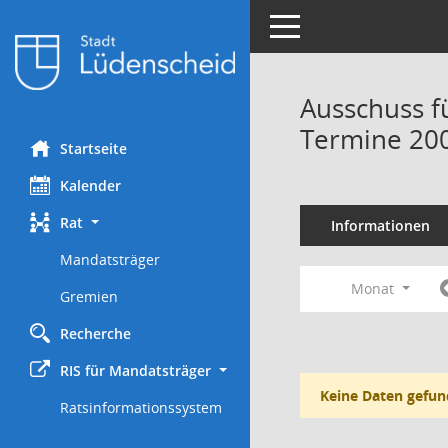
Toggle navigation
Ausschuss f
Termine 20
Startseite
Kalender
Rat
Informationen
Mandatsträger
Monat
Gremien
Recherche
RIS für Mandatsträger
Keine Daten gefun
Ratsinformationssystem