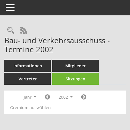
Toggle navigation
Rechercheauswahl
RSS-Feed
Bau- und Verkehrsausschuss -
Termine 2002
Informationen
Mitglieder
Vertreter
Sitzungen
Jahr
2002
Gremium auswählen