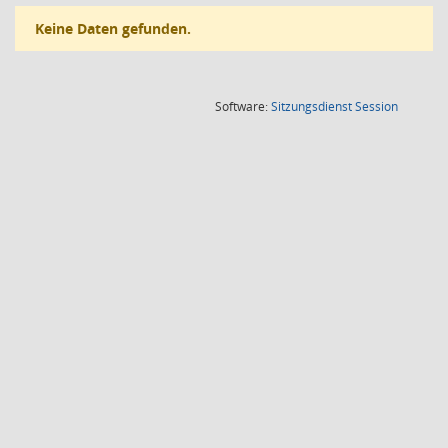
Keine Daten gefunden.
(Wird in
Software:
Sitzungsdienst
Session