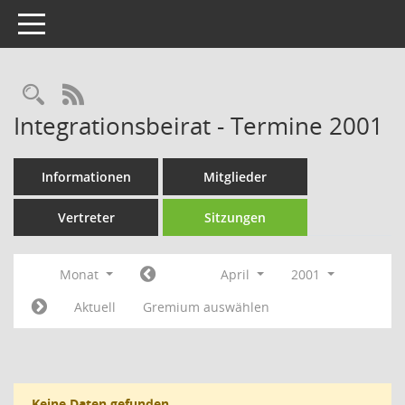
Toggle navigation
Rechercheauswahl
RSS-Feed
Integrationsbeirat - Termine 2001
Informationen
Mitglieder
Vertreter
Sitzungen
Monat
April
2001
Aktuell
Gremium auswählen
Keine Daten gefunden.