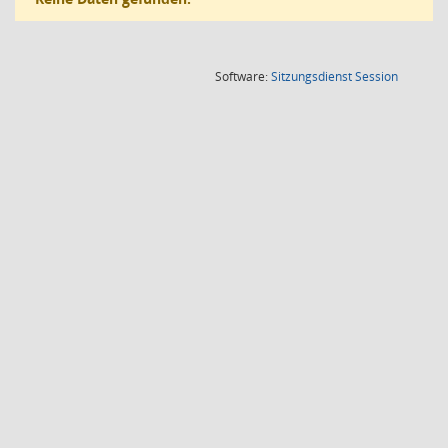
(Wird in
Software:
Sitzungsdienst
Session