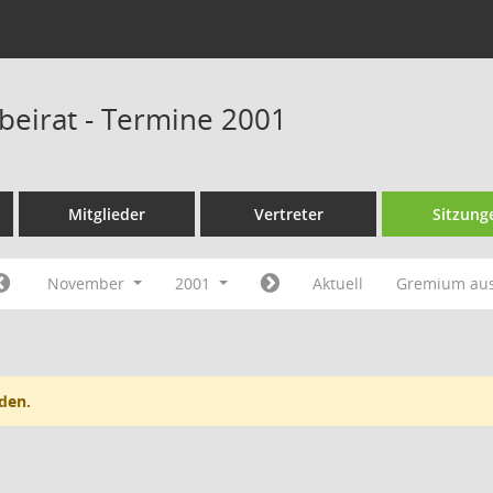
sbeirat - Termine 2001
Mitglieder
Vertreter
Sitzung
November
2001
Aktuell
Gremium au
den.