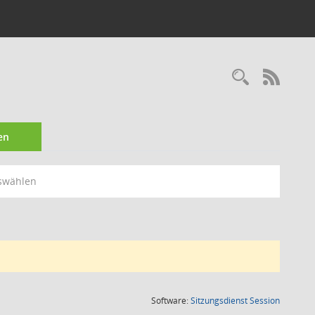
Recherc
RSS-
en
swählen
(Wird in
Software:
Sitzungsdienst
Session