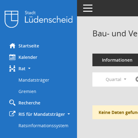
Toggle navigation
Bau- und Ve
Startseite
Kalender
Informationen
Rat
Quartal
Mandatsträger
Gremien
Recherche
Keine Daten gefun
RIS für Mandatsträger
Ratsinformationssystem