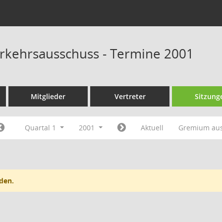
rkehrsausschuss - Termine 2001
Mitglieder
Vertreter
Sitzung
Quartal 1
2001
Aktuell
Gremium au
den.