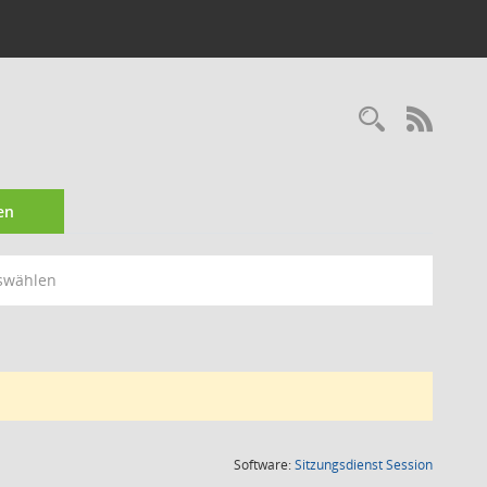
Recherc
RSS-
en
swählen
(Wird in
Software:
Sitzungsdienst
Session