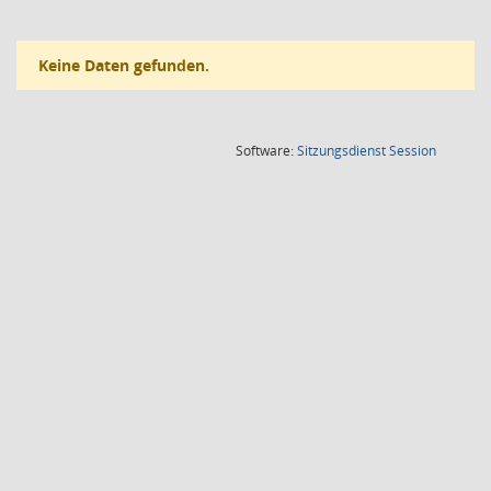
Keine Daten gefunden.
(Wird in
Software:
Sitzungsdienst
Session