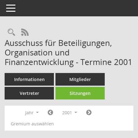
Toggle navigation
Rechercheauswahl
RSS-Feed
Ausschuss für Beteiligungen,
Organisation und
Finanzentwicklung - Termine 2001
Informationen
Mitglieder
Vertreter
Sitzungen
Jahr
2001
Gremium auswählen