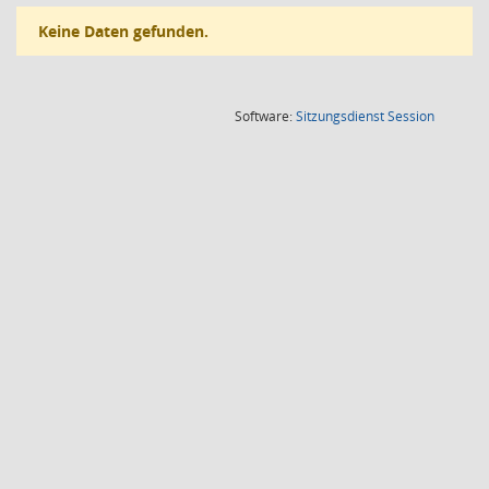
Keine Daten gefunden.
(Wird in
Software:
Sitzungsdienst
Session