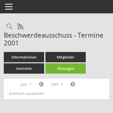
Toggle navigation
Rechercheauswahl
RSS-Feed
Beschwerdeausschuss - Termine
2001
Informationen
Mitglieder
Vertreter
Sitzungen
Jahr
2001
Gremium auswählen