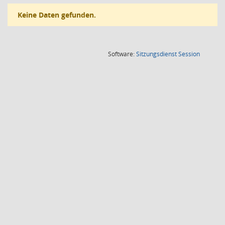
Keine Daten gefunden.
(Wird in
Software:
Sitzungsdienst
Session