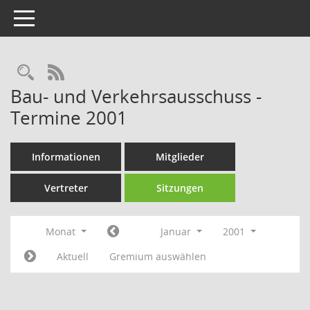
Toggle navigation
Rechercheauswahl
RSS-Feed
Bau- und Verkehrsausschuss -
Termine 2001
Informationen
Mitglieder
Vertreter
Sitzungen
Monat
Januar
2001
Aktuell
Gremium auswählen