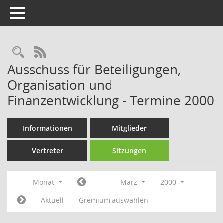
Toggle navigation
Rechercheauswahl
RSS-Feed
Ausschuss für Beteiligungen,
Organisation und
Finanzentwicklung - Termine 2000
Informationen
Mitglieder
Vertreter
Sitzungen
Monat
März
2000
Aktuell
Gremium auswählen