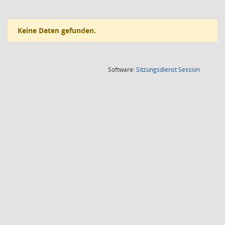
Keine Daten gefunden.
(Wird in
Software:
Sitzungsdienst
Session