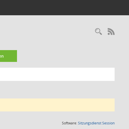
Recherc
RSS-
en
(Wird in
Software:
Sitzungsdienst
Session