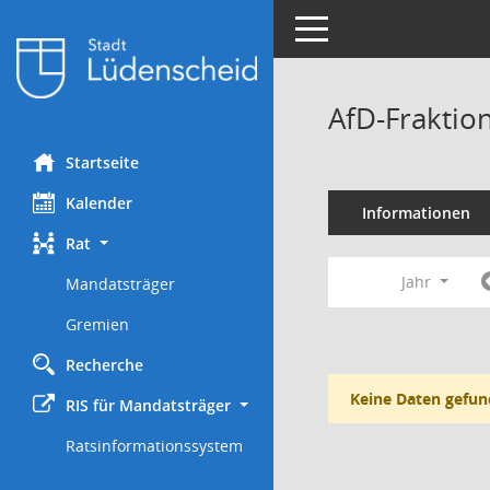
Toggle navigation
AfD-Fraktio
Startseite
Kalender
Informationen
Rat
Jahr
Mandatsträger
Gremien
Recherche
Keine Daten gefun
RIS für Mandatsträger
Ratsinformationssystem