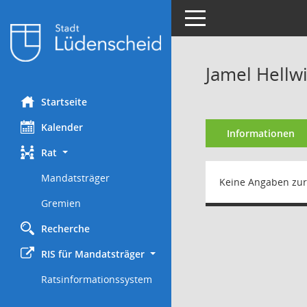
Toggle navigation
Jamel Hellw
Startseite
Kalender
Informationen
Rat
Mandatsträger
Keine Angaben zur
Gremien
Recherche
RIS für Mandatsträger
Ratsinformationssystem