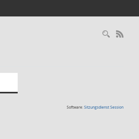
Recherc
RSS-
(Wird in
Software:
Sitzungsdienst
Session