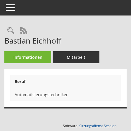
Toggle navigation
Rechercheauswahl
RSS-Feed
Bastian Eichhoff
Informationen
Mitarbeit
Beruf
Automatisierungstechniker
(Wird in
Software:
Sitzungsdienst
Session