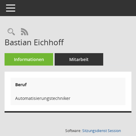
Toggle navigation
Rechercheauswahl
RSS-Feed
Bastian Eichhoff
Informationen
Mitarbeit
Beruf
Automatisierungstechniker
(Wird in
Software:
Sitzungsdienst
Session