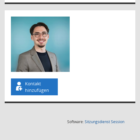
Kontakt
hinzufügen
(Wird in
Software:
Sitzungsdienst
Session