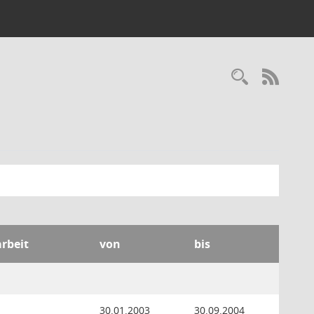
Recherc
RSS-
arbeit
von
bis
30.01.2003
30.09.2004