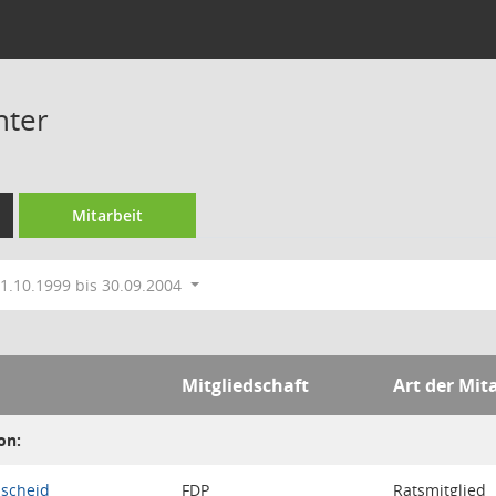
hter
Mitarbeit
1.10.1999 bis 30.09.2004
Mitgliedschaft
Art der Mit
on:
nscheid
FDP
Ratsmitglied