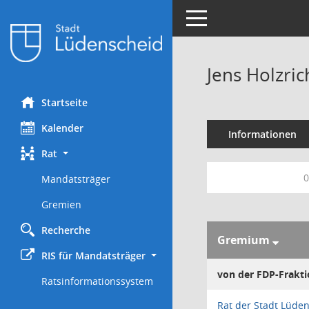
Toggle navigation
Jens Holzric
Startseite
Kalender
Informationen
Rat
0
Mandatsträger
Gremien
Recherche
Gremium
RIS für Mandatsträger
von der FDP-Frakti
Ratsinformationssystem
Rat der Stadt Lüde