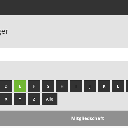
ger
D
E
F
G
H
I
J
K
L
X
Y
Z
Alle
Mitgliedschaft