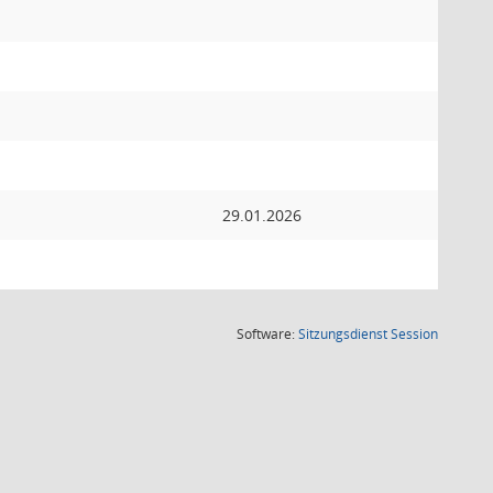
29.01.2026
(Wird in
Software:
Sitzungsdienst
Session