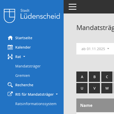
Toggle navigation
Mandatsträ
Startseite
Kalender
ab 01.11.2025
Rat
Mandatsträger
Gremien
A
B
C
Recherche
U
V
W
RIS für Mandatsträger
Ratsinformationssystem
Name