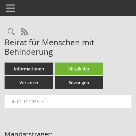
Toggle navigation
Rechercheauswahl
RSS-Feed
Beirat für Menschen mit
Behinderung
Informationen
Mitglieder
Vertreter
Sitzungen
ab 01.11.2025
Mandatsträger: