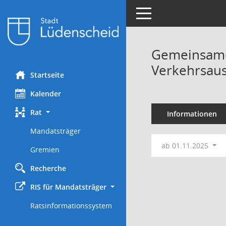
Toggle navigation
Gemeinsame 
Verkehrsau
Startseite
Kalender
Rat
Informationen
Mandatsträger
ab 01.11.2025
Gremien
Recherche
RIS für Mandatsträger
Ratsinformationssystem