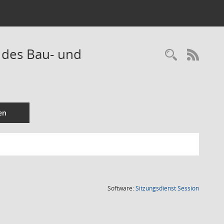
 des Bau- und
Recherc
RSS-
en
(Wird in
Software:
Sitzungsdienst
Session