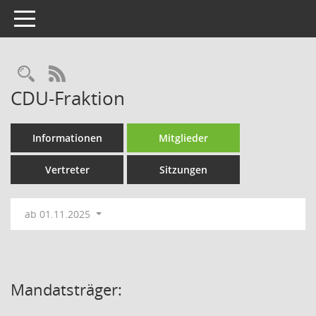
Toggle navigation
Rechercheauswahl
RSS-Feed
CDU-Fraktion
Informationen
Mitglieder
Vertreter
Sitzungen
ab 01.11.2025
Mandatsträger: