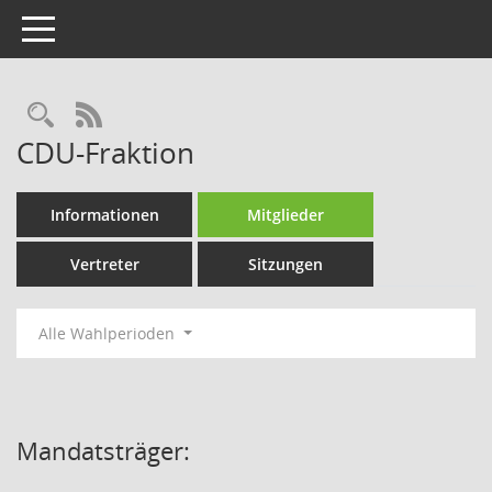
Toggle navigation
Rechercheauswahl
RSS-Feed
CDU-Fraktion
Informationen
Mitglieder
Vertreter
Sitzungen
Alle Wahlperioden
Mandatsträger: