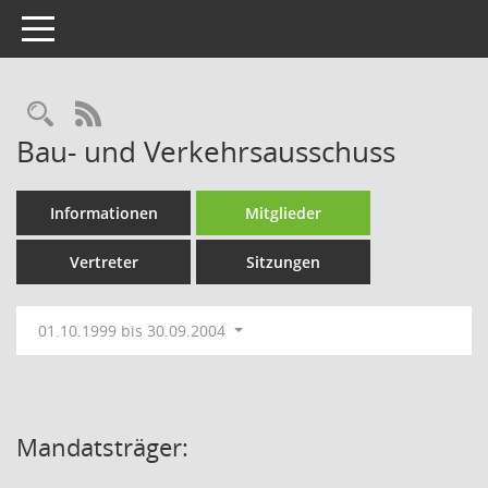
Toggle navigation
Rechercheauswahl
RSS-Feed
Bau- und Verkehrsausschuss
Informationen
Mitglieder
Vertreter
Sitzungen
01.10.1999 bis 30.09.2004
Mandatsträger: