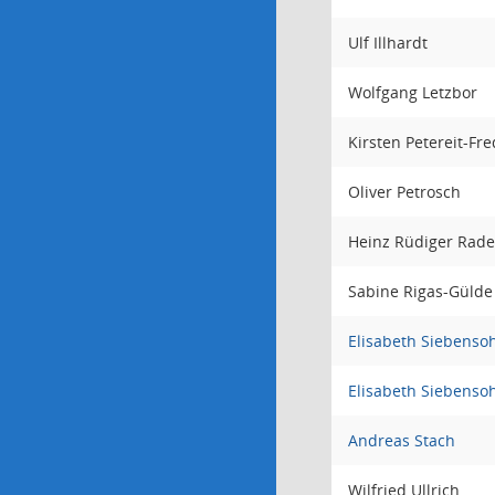
Ulf Illhardt
Wolfgang Letzbor
Kirsten Petereit-Fre
Oliver Petrosch
Heinz Rüdiger Rad
Sabine Rigas-Gülde
Elisabeth Siebenso
Elisabeth Siebenso
Andreas Stach
Wilfried Ullrich