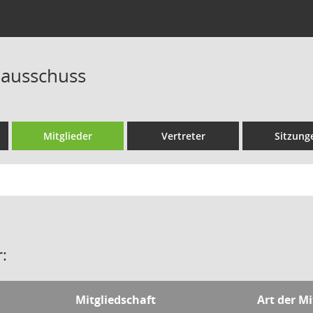
ausschuss
Mitglieder
Vertreter
Sitzung
:
Mitgliedschaft
Art der Mi