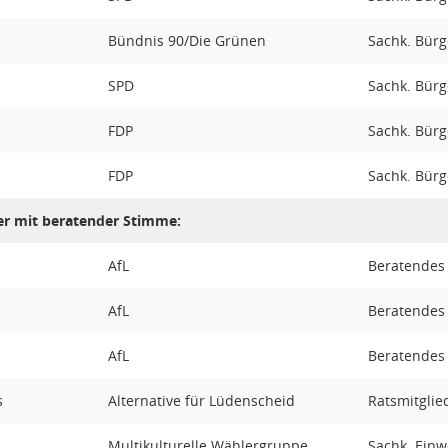
Bündnis 90/Die Grünen
Sachk. Bürg
SPD
Sachk. Bürg
FDP
Sachk. Bürg
FDP
Sachk. Bürge
er mit beratender Stimme:
AfL
Beratendes M
AfL
Beratendes 
AfL
Beratendes M
s
Alternative für Lüdenscheid
Ratsmitglie
Multikulturelle Wählergruppe
Sachk. Einw