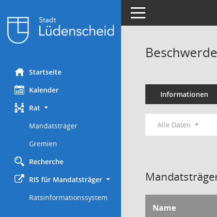
Toggle navigation
Beschwerde
Startseite
Kalender
Informationen
Rat
Alle Daten
Mandatsträger
Gremien
Recherche
Mandatsträger
RIS für Mandatsträger
Ratsinformationssystem
Name