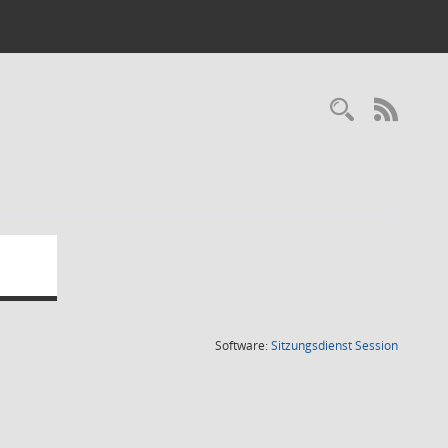
Recherc
RSS-
(Wird in
Software:
Sitzungsdienst
Session