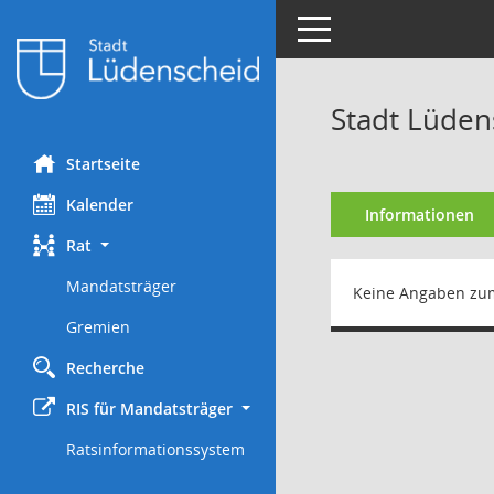
Toggle navigation
Stadt Lüden
Startseite
Kalender
Informationen
Rat
Mandatsträger
Keine Angaben zu
Gremien
Recherche
RIS für Mandatsträger
Ratsinformationssystem