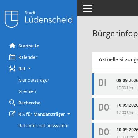
Toggle navigation
Bürgerinfop
Startseite
Kalender
Aktuelle Sitzung
Rat
DI
Mandatsträger
08.09.2026
17:00 Uhr
Gremien
Recherche
DO
10.09.2026
17:00 Uhr
RIS für Mandatsträger
Ratsinformationssystem
DO
10.09.2026
17:00 Uhr