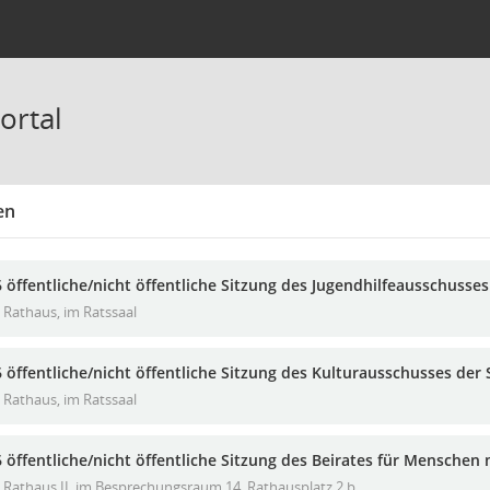
ortal
en
 öffentliche/nicht öffentliche Sitzung des Jugendhilfeausschusse
Rathaus, im Ratssaal
 öffentliche/nicht öffentliche Sitzung des Kulturausschusses der
Rathaus, im Ratssaal
 öffentliche/nicht öffentliche Sitzung des Beirates für Menschen
Rathaus II, im Besprechungsraum 14, Rathausplatz 2 b