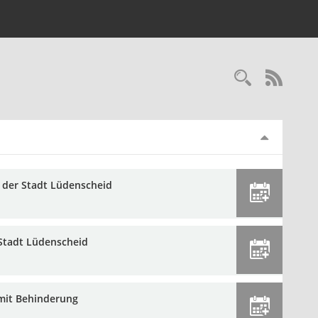
Recherc
RSS-
s der Stadt Lüdenscheid
 Stadt Lüdenscheid
 mit Behinderung